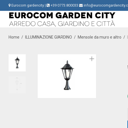
Eurocom gardencity |
+39 0773.800033
info@eurocomgardencity.
Home
/
ILLUMINAZIONE GIARDINO
/
Mensole da muro e altro
/