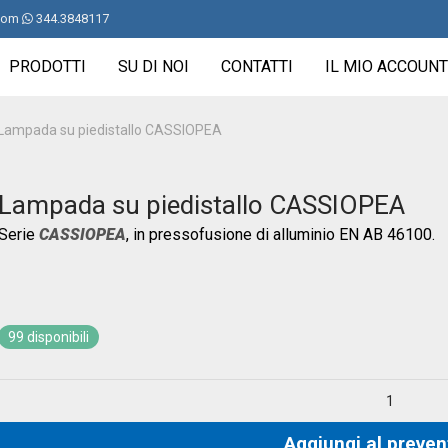
com
344.3848117
PRODOTTI
SU DI NOI
CONTATTI
IL MIO ACCOUNT
Lampada su piedistallo CASSIOPEA
Lampada su piedistallo CASSIOPEA
Serie
CA
SSIOPE
A
, in pressofusione di alluminio EN AB 46100.
99 disponibili
Aggiungi al preven