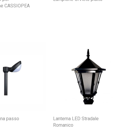
one CASSIOPEA
gna passo
Lanterna LED Stradale
Romanico