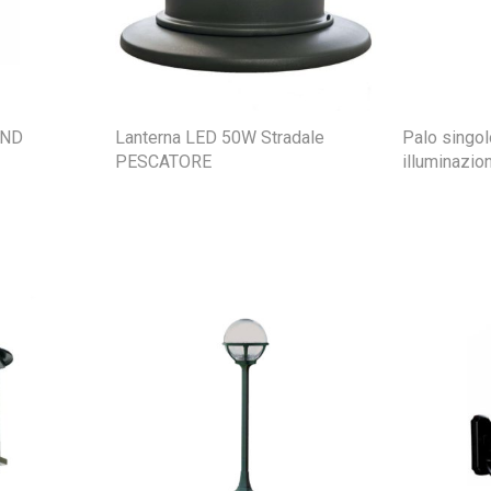
UND
Lanterna LED 50W Stradale
Palo singol
PESCATORE
illuminazi