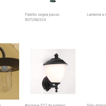
Paletto segna passo
Lanterna a
ROTUND324
n
Applique E27 da esterno
Palo doppi