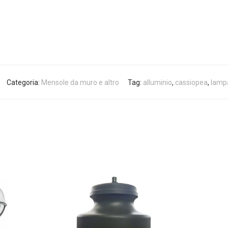
Categoria:
Mensole da muro e altro
Tag:
alluminio
,
cassiopea
,
lamp