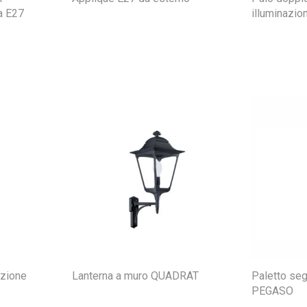
a E27
illuminazi
azione
Lanterna a muro QUADRAT
Paletto se
PEGASO