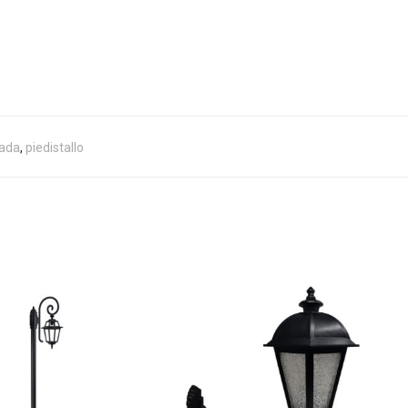
ada
,
piedistallo