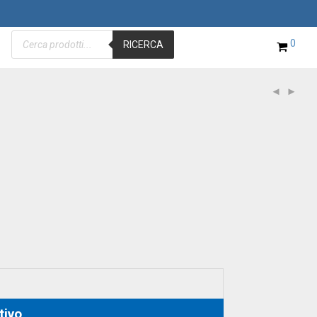
Products
0
search
RICERCA
tivo