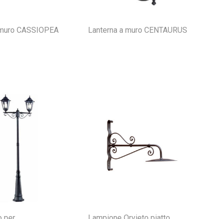
 muro CASSIOPEA
Lanterna a muro CENTAURUS
o per
Lampione Orvieto piatto