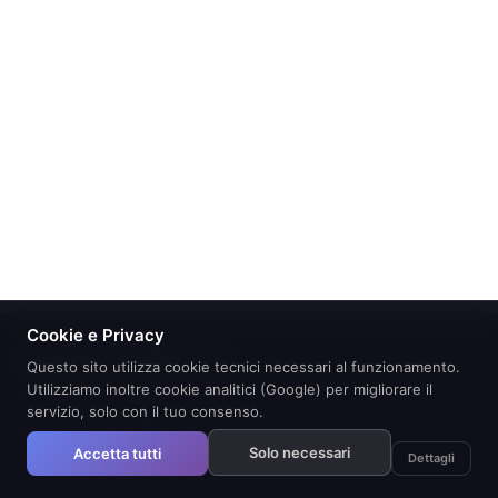
Cookie e Privacy
Questo sito utilizza cookie tecnici necessari al funzionamento.
Utilizziamo inoltre cookie analitici (Google) per migliorare il
© 2026 EUROCOMITALIA S.R.L.|PARTITA
servizio, solo con il tuo consenso.
IVA01716510597|REA121321
Solo necessari
Accetta tutti
Dettagli