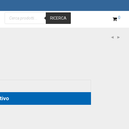
Products
0
search
RICERCA
tivo