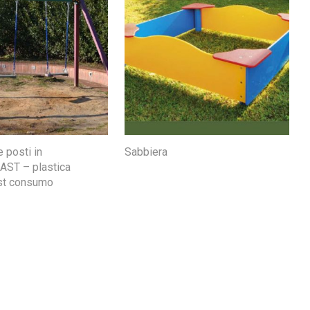
 posti in
Sabbiera
ST – plastica
ost consumo