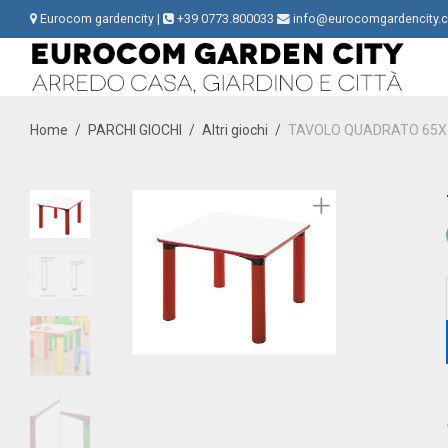
Eurocom gardencity |
+39 0773.800033
info@eurocomgardencity.
Home
/
PARCHI GIOCHI
/
Altri giochi
/
TAVOLO QUADRATO 65X