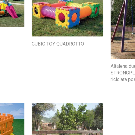
CUBIC TOY QUADROTTO
Altalena due
STRONGPLA
riciclata p