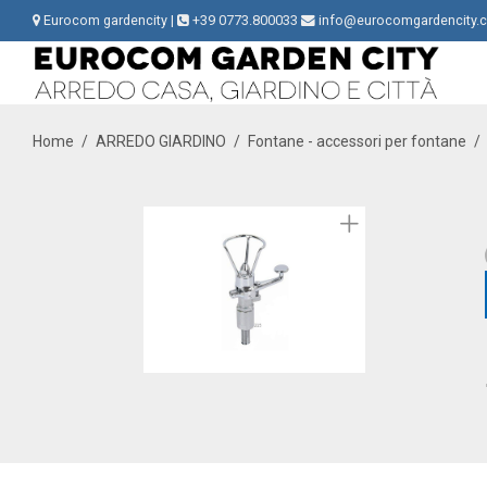
Eurocom gardencity |
+39 0773.800033
info@eurocomgardencity.
Home
/
ARREDO GIARDINO
/
Fontane - accessori per fontane
/