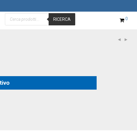
Products
0
search
RICERCA
tivo