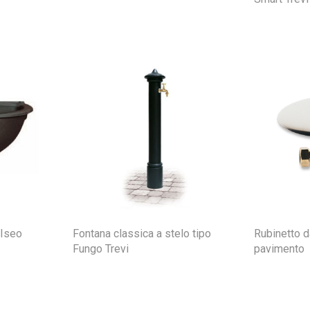
 Iseo
Fontana classica a stelo tipo
Rubinetto d
Fungo Trevi
pavimento