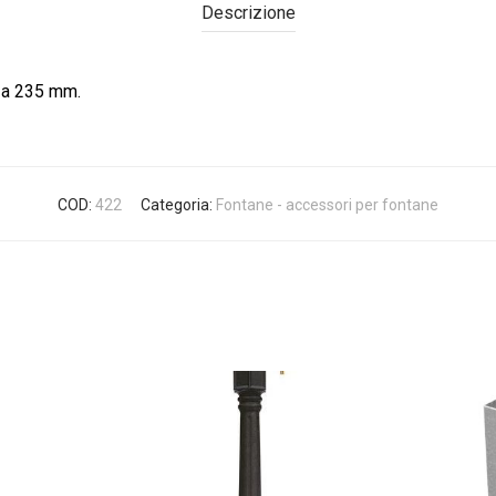
Descrizione
zza 235 mm.
COD:
422
Categoria:
Fontane - accessori per fontane