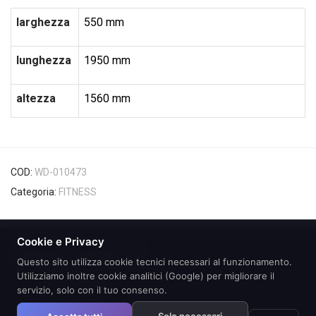
larghezza
550 mm
lunghezza
1950 mm
altezza
1560 mm
COD:
WD-010473
Categoria:
FITNESS
Cookie e Privacy
Questo sito utilizza cookie tecnici necessari al funzionamento.
Utilizziamo inoltre cookie analitici (Google) per migliorare il
© 2026 EUROCOMITALIA S.R.L.|PARTITA
servizio, solo con il tuo consenso.
IVA01716510597|REA121321